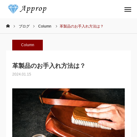
買取相場
ブログ
Column
革製品のお手入れ方法は？
FAQ
MAP
Column
メール
革製品のお手入れ方法は？
ホーム
2024.01.15
サービスについて
買取相場一覧
よくある質問
ブログ