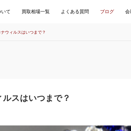
ついて
買取相場一覧
よくある質問
ブログ
会
ロナウィルスはいつまで？
Column
Column
宝石の見分け方
貴金属の買取依頼時に必
要な書類について
ィルスはいつまで？
2025.02.15
2025.02.01